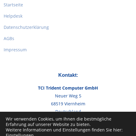
Startseite
Helpdesk
Datenschutzerklärung
AGBs
Impressum
Kontakt:
TCI Trident Computer GmbH
Neuer Weg 5
68519 Viernheim
Deutschland
Wir verwenden Cookies, um Ihnen die bestmögliche
Erfahrung auf unserer Website zu bieten.
Telefon:
+49 6204 966240
Weitere Informationen und Einstellungen finden Sie hier:
Email:
info@tcig.de
Einstellungen
.