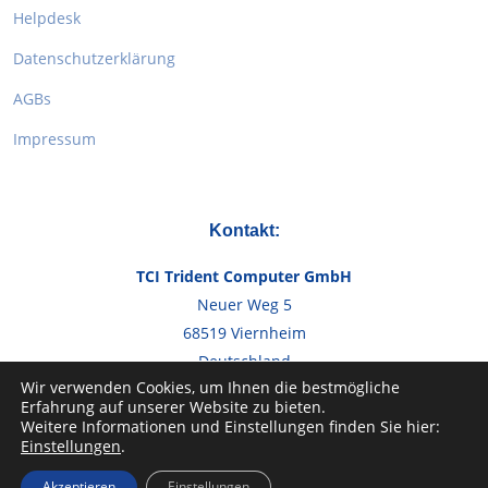
Helpdesk
Datenschutzerklärung
AGBs
Impressum
Kontakt:
TCI Trident Computer GmbH
Neuer Weg 5
68519 Viernheim
Deutschland
Wir verwenden Cookies, um Ihnen die bestmögliche
Erfahrung auf unserer Website zu bieten.
Telefon:
+49 6204 966240
Weitere Informationen und Einstellungen finden Sie hier:
Einstellungen
.
Email:
info@tcig.de
Akzeptieren
Einstellungen